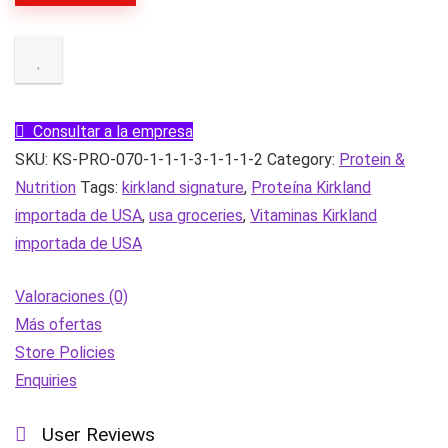
de
avena
para
la
noche,
Consultar a la empresa
batido
SKU:
KS-PRO-070-1-1-1-3-1-1-1-2
Category:
Protein &
de
Nutrition
Tags:
kirkland signature
,
Proteína Kirkland
20
importada de USA
,
usa groceries
,
Vitaminas Kirkland
g
importada de USA
de
proteínas,
Valoraciones (0)
galletas,
Más ofertas
crema
Store Policies
y
Enquiries
chocolate,
mantequilla
User Reviews