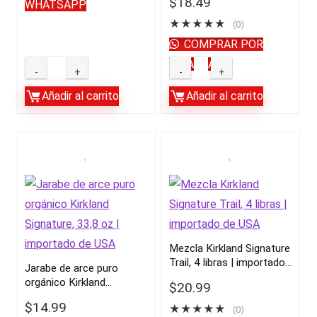
$
18.49
WHATSAPP
importado de USA
★
★
★
★
★
(0)
COMPRAR POR
WHATSAPP
kirkland
Anacardos
espresso
enteros
Añadir al carrito
Añadir al carrito
usa
Kirkland
quantity
Signature
Fancy,
sin
sal,
2,5
libras
|
Mezcla Kirkland Signature
Trail, 4 libras | importado
importado
Jarabe de arce puro
de USA
orgánico Kirkland
de
$
20.99
Signature, 33,8 oz |
USA
$
14.99
★
★
★
★
★
importado de USA
(0)