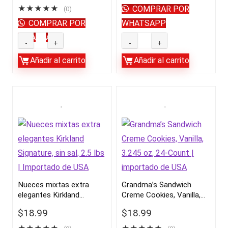
quantity
★
★
★
★
★
COMPRAR POR
(0)
COMPRAR POR
WHATSAPP
WHATSAPP
Jarabe
Mezcla
de
Kirkland
Añadir al carrito
Añadir al carrito
arce
Signature
puro
Trail,
orgánico
4
Kirkland
libras
Signature,
|
33,8
importado
oz
de
|
USA
importado
quantity
Nueces mixtas extra
Grandma’s Sandwich
elegantes Kirkland
Creme Cookies, Vanilla,
de
Signature, sin sal, 2.5 lbs |
3.245 oz, 24-Count |
USA
$
18.99
$
18.99
Importado de USA
importado de USA
quantity