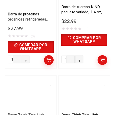
2.12
2.12
Barra de tuercas KIND,
oz,
oz,
paquete variado, 1.4 oz,
Barra de proteínas
20
20
22 unidades | importado
orgánicas refrigeradas
$
22.99
unidades
de USA
unidades
Perfect Bar, variedad, 12
$
27.99
★
★
★
★
★
unidades | importado de
|
|
(0)
USA
★
★
★
★
★
importado
(0)
importado
COMPRAR POR
WHATSAPP
de
de
COMPRAR POR
WHATSAPP
USA
USA
quantity
quantity
Barra
Barra
de
de
proteínas
tuercas
orgánicas
KIND,
refrigeradas
paquete
Perfect
variado,
Bar,
1.4
variedad,
oz,