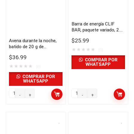
Barra de energía CLIF
BAR, paquete variado, 2.4
oz, 26 unidades |
$
25.99
Avena durante la noche,
importado de USA
batido de 20 g de
★
★
★
★
★
(0)
proteínas, masa para
$
36.99
galletas y rollo de canela,
COMPRAR POR
WHATSAPP
paquete de 14 | importado
★
★
★
★
★
(0)
de USA
COMPRAR POR
WHATSAPP
Avena
Barra
durante
de
la
energía
noche,
CLIF
batido
BAR,