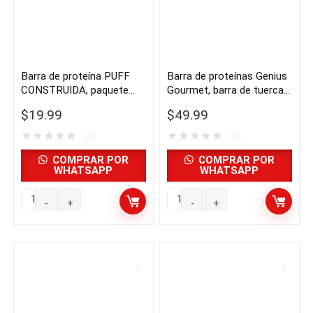
de
paquete
20
variado,
g
2.4
de
oz,
Barra de proteína PUFF
Barra de proteínas Genius
proteínas,
26
CONSTRUIDA, paquete
Gourmet, barra de tuercas
masa
unidades
variado, 1.41 oz, 14
enrolladas, 30 unidades |
$
19.99
$
49.99
unidades | importado de
para
importado de USA
|
USA
★
★
★
★
★
★
★
★
★
★
galletas
(0)
importado
(0)
y
de
COMPRAR POR
COMPRAR POR
WHATSAPP
WHATSAPP
rollo
USA
de
quantity
Barra
Barra
canela,
de
de
paquete
proteína
proteínas
de
PUFF
Genius
14
CONSTRUIDA,
Gourmet,
|
paquete
barra