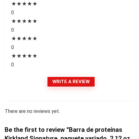
★
★
★
★
★
0
★
★
★
★
★
0
★
★
★
★
★
0
★
★
★
★
★
0
WRITE A REVIEW
There are no reviews yet.
Be the first to review “Barra de proteínas
Kirkland Signature, paquete variado, 2.12 oz,