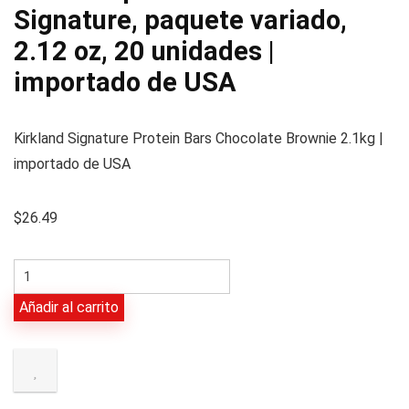
Signature, paquete variado,
2.12 oz, 20 unidades |
importado de USA
Kirkland Signature Protein Bars Chocolate Brownie 2.1kg |
importado de USA
$
26.49
Barra
de
Añadir al carrito
proteínas
Kirkland
Signature,
paquete