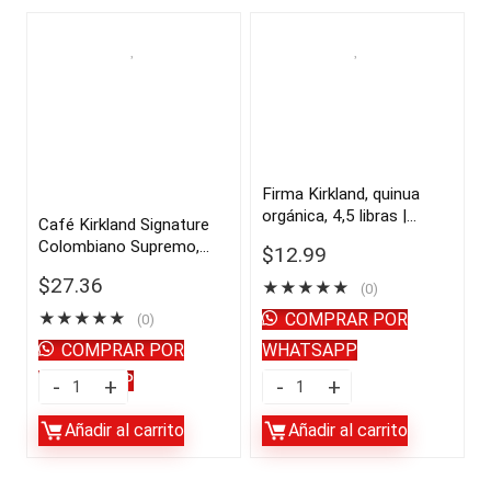
|
de
importado
canola,
de
3
USA
cuartos,
quantity
2
unidades
|
Firma Kirkland, quinua
orgánica, 4,5 libras |
importado
Café Kirkland Signature
importado de USA
Colombiano Supremo,
de
$
12.99
Frijol Entero, 3 lbs |
USA
$
27.36
★
★
★
★
★
importado de USA
(0)
quantity
★
★
★
★
★
COMPRAR POR
(0)
COMPRAR POR
WHATSAPP
WHATSAPP
Café
Firma
Kirkland
Kirkland,
Añadir al carrito
Añadir al carrito
Signature
quinua
Colombiano
orgánica,