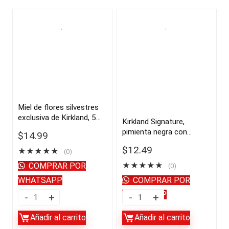
Miel de flores silvestres
exclusiva de Kirkland, 5
Kirkland Signature,
libras | importado de USA
pimienta negra con
$
14.99
molinillo, 6.3 oz, 2
$
12.49
★
★
★
★
★
(0)
unidades | importado de
USA
COMPRAR POR
★
★
★
★
★
(0)
WHATSAPP
COMPRAR POR
WHATSAPP
Miel
Kirkland
de
Signature,
Añadir al carrito
Añadir al carrito
flores
pimienta