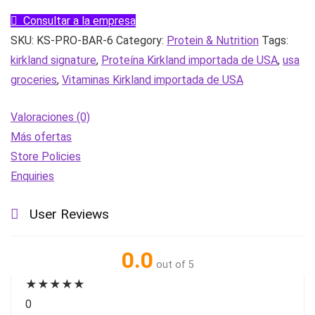
variado,
Consultar a la empresa
2.12
SKU:
KS-PRO-BAR-6
Category:
Protein & Nutrition
Tags:
oz,
kirkland signature
,
Proteína Kirkland importada de USA
,
usa
20
groceries
,
Vitaminas Kirkland importada de USA
unidades
|
Valoraciones (0)
importado
Más ofertas
de
Store Policies
USA
Enquiries
cantidad
User Reviews
0.0
out of 5
★
★
★
★
★
0