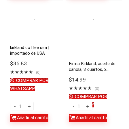
silvestres
negra
exclusiva
con
de
molinillo,
Kirkland,
6.3
5
oz,
libras
2
kirkland coffee usa |
importado de USA
|
unidades
importado
|
$
36.83
Firma Kirkland, aceite de
canola, 3 cuartos, 2
de
importado
★
★
★
★
★
(0)
unidades | importado de
USA
de
$
14.99
COMPRAR POR
USA
quantity
USA
WHATSAPP
★
★
★
★
★
(0)
quantity
COMPRAR POR
WHATSAPP
kirkland
Firma
coffee
Kirkland,
Añadir al carrito
Añadir al carrito
usa
aceite