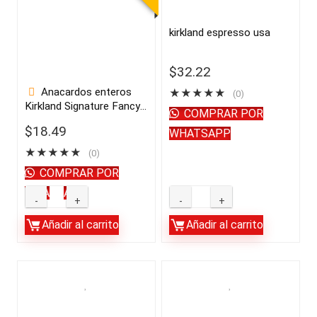
kirkland espresso usa
$
32.22
Anacardos enteros
★
★
★
★
★
(0)
Kirkland Signature Fancy,
COMPRAR POR
sin sal, 2,5 libras |
$
18.49
WHATSAPP
importado de USA
★
★
★
★
★
(0)
COMPRAR POR
WHATSAPP
Añadir al carrito
Añadir al carrito