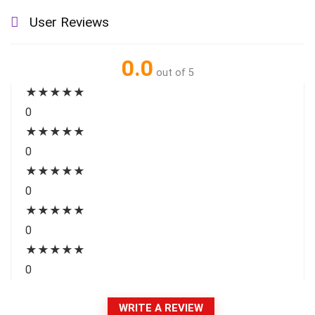
User Reviews
0.0
out of 5
★
★
★
★
★
0
★
★
★
★
★
0
★
★
★
★
★
0
★
★
★
★
★
0
★
★
★
★
★
0
WRITE A REVIEW