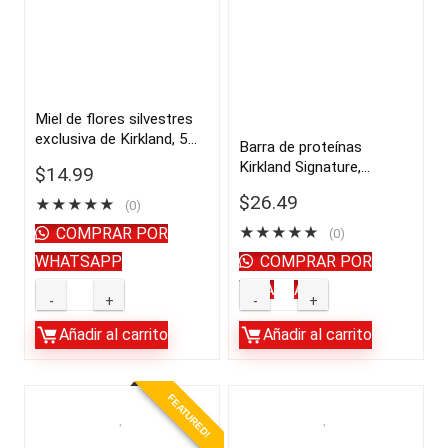
Miel de flores silvestres
exclusiva de Kirkland, 5
Barra de proteínas
libras | importado de USA
Kirkland Signature,
$
14.99
paquete variado, 2.12 oz,
$
26.49
★
★
★
★
★
(0)
20 unidades | importado
de USA
COMPRAR POR
★
★
★
★
★
(0)
WHATSAPP
COMPRAR POR
WHATSAPP
Añadir al carrito
Añadir al carrito
FEATURED!