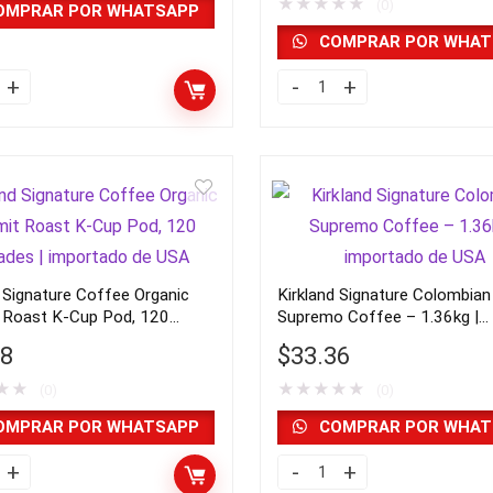
★
★
★
★
★
importado
(0)
OMPRAR POR WHATSAPP
de
COMPRAR POR WHAT
y
USA
d
Kirkland
quantity
a
Signature
Café
100%
ado
colombiano,
asado
oscuro,
d Signature Coffee Organic
Kirkland Signature Colombian
y
1.75
 Roast K-Cup Pod, 120
Supremo Coffee – 1.36kg |
oz,
s | importado de USA
importado de USA
48
$
33.36
42
★
★
★
★
★
★
★
(0)
unidades
(0)
|
OMPRAR POR WHATSAPP
COMPRAR POR WHAT
importado
d
Kirkland
de