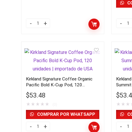
unidades
de
C
|
USA
importado
quantit
kirkland
Kirklan
de
espresso
Rwand
USA
usa
Coffee
quantity
quantity
|
import
de
USA
Kirkland Signature Coffee Organic
Kirklan
quantit
Pacific Bold K-Cup Pod, 120
Summit
unidades | importado de USA
unidade
$
53.48
$
53.
★
★
★
★
★
★
★
★
(0)
COMPRAR POR WHATSAPP
C
Kirkland
Kirklan