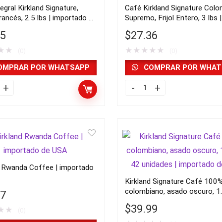
egral Kirkland Signature,
Café Kirkland Signature Col
, 2.5 lbs | importado de
Supremo, Frijol Entero, 3 lbs |
importado de USA
95
$
27.36
★
★
★
★
★
★
★
(0)
(0)
OMPRAR POR WHATSAPP
COMPRAR POR WHAT
Café
Kirkland
d
Signature
re,
Colombiano
Supremo,
,
Frijol
d Rwanda Coffee | importado
Entero,
Kirkland Signature Café 100
3
colombiano, asado oscuro, 1
17
lbs
42 unidades | importado de 
$
39.99
★
★
ado
(0)
|