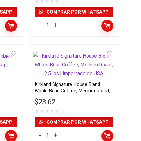
★
★
★
★
★
(0)
SAPP
COMPRAR POR WHATSAPP
Kirkland
Signature
Coffee
Organic
Breakfast
Blend
K-
Kirkland Signature House Blend
Cup
Whole Bean Coffee, Medium Roast,
Pod,
2.5 lbs | importado de USA
$
23.62
120
★
★
★
★
★
unidades
(0)
|
SAPP
COMPRAR POR WHATSAPP
importado
Kirkland
de