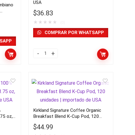
USA
ombiano
$
36.83
★
★
★
★
★
(0)
COMPRAR POR WHATSAPP
SAPP
kirkland
coffee
usa
|
importado
de
USA
%
Kirkland Signature Coffee Organic
quantity
.75 oz,
Breakfast Blend K-Cup Pod, 120
USA
unidades | importado de USA
$
44.99