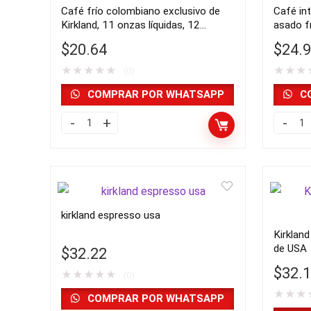
Café frío colombiano exclusivo de
Café int
Kirkland, 11 onzas líquidas, 12
asado francés
unidades | importado de USA
USA
$
20.64
$
24.
★
★
★
★
★
★
★
★
(0)
COMPRAR POR WHATSAPP
C
Café
Café
frío
integral
colombiano
Kirklan
exclusivo
Signatu
de
asado
kirkland espresso usa
Kirkland,
francés
Kirklan
11
2.5
de USA
$
32.22
onzas
lbs
$
32.
★
★
★
★
★
líquidas,
(0)
|
★
★
★
12
import
COMPRAR POR WHATSAPP