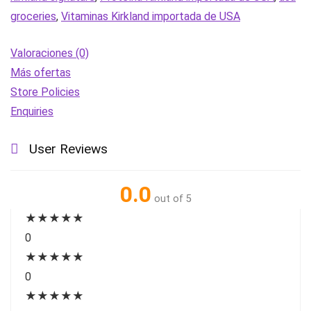
|
groceries
,
Vitaminas Kirkland importada de USA
importado
de
Valoraciones (0)
USA
Más ofertas
cantidad
Store Policies
Enquiries
User Reviews
0.0
out of 5
★
★
★
★
★
0
★
★
★
★
★
0
★
★
★
★
★