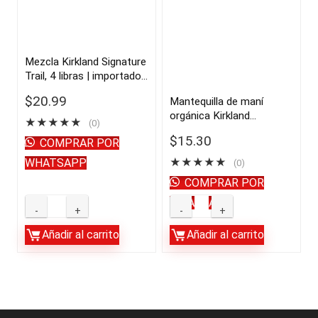
sal,
5
2.5
libras
lbs
|
Mezcla Kirkland Signature
Trail, 4 libras | importado
|
importado
de USA
Importado
de
$
20.99
Mantequilla de maní
orgánica Kirkland
de
USA
★
★
★
★
★
(0)
Signature, 28 oz, 2
USA
quantity
$
15.30
COMPRAR POR
unidades | importado de
quantity
USA
WHATSAPP
★
★
★
★
★
(0)
COMPRAR POR
WHATSAPP
Mezcla
Mantequilla
Kirkland
de
Añadir al carrito
Añadir al carrito
Signature
maní
Trail,
orgánica
4
Kirkland
libras
Signature,