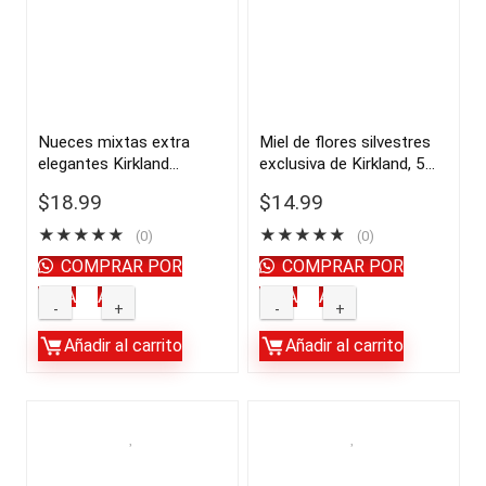
sal,
Mayorga,
3
orgánicas
libras
del
|
USDA,
importado
3
Nueces mixtas extra
Miel de flores silvestres
elegantes Kirkland
exclusiva de Kirkland, 5
de
libras,
Signature, sin sal, 2.5 lbs |
libras | importado de USA
USA
paquete
$
18.99
$
14.99
Importado de USA
quantity
de
★
★
★
★
★
★
★
★
★
★
(0)
(0)
2
COMPRAR POR
COMPRAR POR
|
WHATSAPP
WHATSAPP
Nueces
Miel
importado
mixtas
de
Añadir al carrito
Añadir al carrito
de
extra
flores
USA
elegantes
silvestres
quantity
Kirkland
exclusiva
Signature,
de
sin
Kirkland,