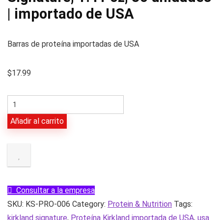
| importado de USA
Barras de proteína importadas de USA
$
17.99
Barras
para
Añadir al carrito
tuercas
Kirkland
Signature,
1.41
oz,
Consultar a la empresa
30
SKU:
KS-PRO-006
Category:
Protein & Nutrition
Tags:
unidades
kirkland signature
,
Proteína Kirkland importada de USA
,
usa