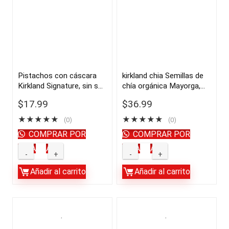
Pistachos con cáscara
kirkland chia Semillas de
Kirkland Signature, sin sal,
chía orgánica Mayorga,
3 libras | importado de
orgánicas del USDA, 3
$
17.99
$
36.99
USA
libras, paquete de 2 |
importado de USA
★
★
★
★
★
★
★
★
★
★
(0)
(0)
COMPRAR POR
COMPRAR POR
WHATSAPP
WHATSAPP
Pistachos
kirkland
con
chia
Añadir al carrito
Añadir al carrito
cáscara
Semillas
Kirkland
de
Signature,
chía
sin
orgánica