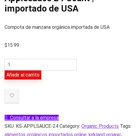
importado de USA
Compota de manzana orgánica importada de USA
$
15.99
Kirkland
Signature
Añadir al carrito
Organic
Applesauce
24
Count
|
Consultar a la empresa
importado
SKU:
KS-APPLSAUCE-24
Category:
Organic Products
Tags:
de
alimentos orgánicos importados online
,
kirkland organic
,