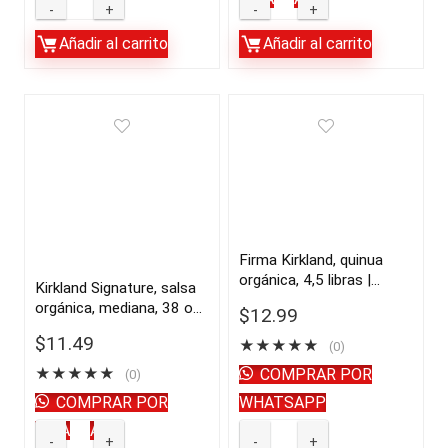
Strawberry
Pistachos
de
Spread
con
Añadir al carrito
Añadir al carrito
USA
de
cáscara
quantity
fresa
Kirkland
orgánica
Signature,
Kirkland
sin
Signature,
sal,
42
3
oz
libras
|
|
Firma Kirkland, quinua
orgánica, 4,5 libras |
importado
importado
Kirkland Signature, salsa
importado de USA
orgánica, mediana, 38 oz,
de
de
$
12.99
2 unidades | importado de
USA
USA
$
11.49
★
★
★
★
★
USA
(0)
quantity
quantity
★
★
★
★
★
COMPRAR POR
(0)
COMPRAR POR
WHATSAPP
WHATSAPP
Kirkland
Firma