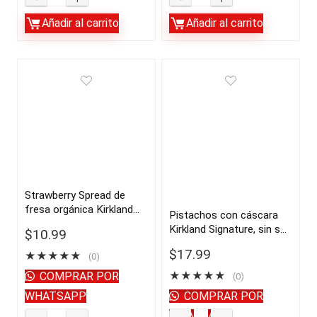
de
chia
Añadir al carrito
Añadir al carrito
almendras
Semillas
cremosa
de
exclusiva
chía
de
orgánica
Kirkland,
Mayorga,
27
orgánicas
oz
del
|
USDA,
importado
3
Strawberry Spread de
fresa orgánica Kirkland
de
libras,
Pistachos con cáscara
Signature, 42 oz |
Kirkland Signature, sin sal,
USA
paquete
$
10.99
importado de USA
3 libras | importado de
quantity
de
$
17.99
★
★
★
★
★
(0)
USA
2
COMPRAR POR
★
★
★
★
★
(0)
|
WHATSAPP
COMPRAR POR
importado
WHATSAPP