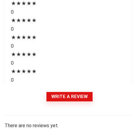
★
★
★
★
★
0
★
★
★
★
★
0
★
★
★
★
★
0
★
★
★
★
★
0
★
★
★
★
★
0
WRITE A REVIEW
There are no reviews yet.