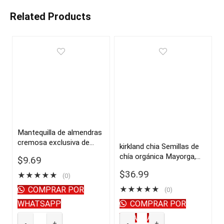
Related Products
Mantequilla de almendras
cremosa exclusiva de
kirkland chia Semillas de
Kirkland, 27 oz |
chía orgánica Mayorga,
$
9.69
importado de USA
orgánicas del USDA, 3
$
36.99
★
★
★
★
★
(0)
libras, paquete de 2 |
importado de USA
COMPRAR POR
★
★
★
★
★
(0)
WHATSAPP
COMPRAR POR
WHATSAPP
Mantequilla
kirkland