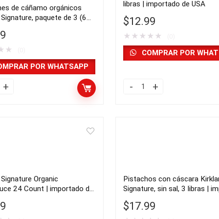
libras | importado de USA
es de cáñamo orgánicos
 Signature, paquete de 3 (6
$
12.99
n total) | importado de USA
99
★
★
★
★
★
(0)
★
★
(0)
COMPRAR POR WHAT
OMPRAR POR WHATSAPP
nes
Firma
Kirkland,
o
quinua
os
orgánica,
d
4,5
re,
libras
e
|
 Signature Organic
Pistachos con cáscara Kirkl
importado
uce 24 Count | importado de
Signature, sin sal, 3 libras | 
de
de USA
99
$
17.99
USA