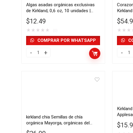
Algas asadas orgánicas exclusivas
Corazon
de Kirkland, 0,6 oz, 10 unidades |
Kirkland
importado de USA
libras e
$
12.49
$
54.
★
★
★
★
★
★
★
★
(0)
COMPRAR POR WHATSAPP
C
Algas
Corazo
asadas
de
orgánicas
cáñam
exclusivas
orgánic
de
Kirklan
Kirkland,
Signatu
0,6
paquet
Kirkland
oz,
de
Applesa
kirkland chia Semillas de chía
10
3
USA
orgánica Mayorga, orgánicas del
$
15.
unidades
(6
USDA, 3 libras, paquete de 2 |