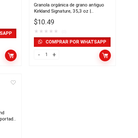
Granola orgánica de grano antiguo
Kirkland Signature, 35,3 oz |
importado de USA
$
10.49
★
★
★
★
★
(0)
SAPP
COMPRAR POR WHATSAPP
Granola
orgánica
de
grano
antiguo
Kirkland
Signature,
and
35,3
importado
oz
|