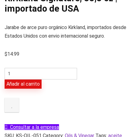
importado de USA
Jarabe de arce puro orgánico Kirkland, importados desde
Estados Unidos con envio internacional seguro.
$
14.99
Jarabe
de
Añadir al carrito
arce
puro
orgánico
Kirkland
Signature,
Consultar a la empresa
33,8
SKU:
KS-OIL-051
Category:
Oils & Vinegar
Tags:
aceite