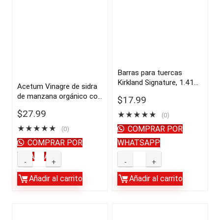
Barras para tuercas
Kirkland Signature, 1.41
Acetum Vinagre de sidra
oz, 30 unidades |
de manzana orgánico con
$
17.99
importado de USA
la madre, 128 fl. oz. |
$
27.99
★
★
★
★
★
importado de USA
(0)
★
★
★
★
★
COMPRAR POR
(0)
COMPRAR POR
WHATSAPP
WHATSAPP
Acetum
Barras
Vinagre
para
Añadir al carrito
Añadir al carrito
de
tuercas
sidra
Kirkland
de
Signature,