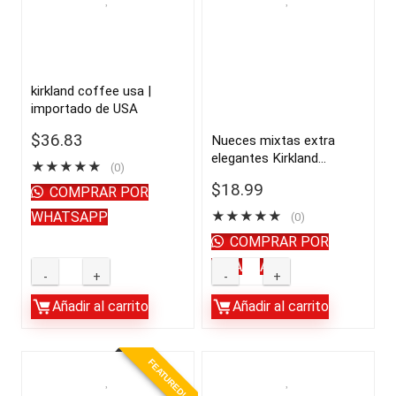
manzana
1.41
orgánico
oz,
con
30
la
unidades
kirkland coffee usa |
importado de USA
madre,
|
128
importado
$
36.83
Nueces mixtas extra
elegantes Kirkland
fl.
de
★
★
★
★
★
(0)
Signature, sin sal, 2.5 lbs |
oz.
USA
$
18.99
COMPRAR POR
Importado de USA
|
quantity
WHATSAPP
★
★
★
★
★
(0)
importado
COMPRAR POR
de
WHATSAPP
kirkland
Nueces
USA
coffee
mixtas
Añadir al carrito
Añadir al carrito
quantity
usa
extra
|
elegantes
FEATURED!
importado
Kirkland
de
Signature,