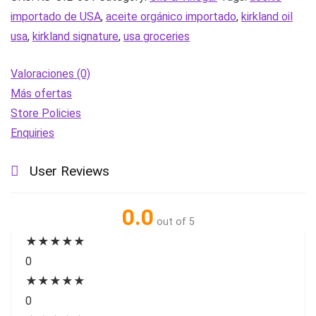
oz
importado de USA
,
aceite orgánico importado
,
kirkland oil
|
usa
,
kirkland signature
,
usa groceries
importado
de
Valoraciones (0)
USA
Más ofertas
cantidad
Store Policies
Enquiries
User Reviews
0.0
out of 5
★
★
★
★
★
0
★
★
★
★
★
0