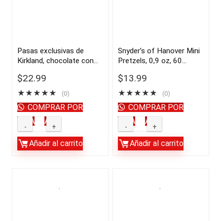
|
importado
importado
de
de
USA
USA
quantity
Pasas exclusivas de
Snyder’s of Hanover Mini
Kirkland, chocolate con
Pretzels, 0,9 oz, 60
quantity
leche, 3,4 lb | importado
unidades | importado de
$
22.99
$
13.99
de USA
USA
★
★
★
★
★
★
★
★
★
★
(0)
(0)
COMPRAR POR
COMPRAR POR
WHATSAPP
WHATSAPP
Pasas
Snyder's
exclusivas
of
Añadir al carrito
Añadir al carrito
de
Hanover
Kirkland,
Mini
chocolate
Pretzels,
con
0,9
leche,
oz,
3,4
60