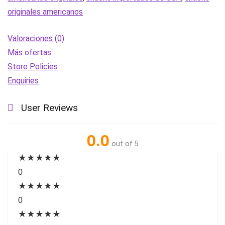
count
originales americanos
|
importado
Valoraciones (0)
de
Más ofertas
USA
Store Policies
cantidad
Enquiries
User Reviews
0.0
out of 5
★
★
★
★
★
0
★
★
★
★
★
0
★
★
★
★
★