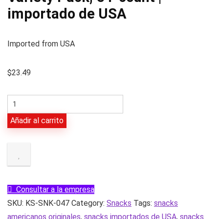
importado de USA
Imported from USA
$
23.49
Frito
Lay
Añadir al carrito
Classic
Mix,
1
oz,
Variety
Consultar a la empresa
Pack,
SKU:
KS-SNK-047
Category:
Snacks
Tags:
snacks
54-
americanos originales
,
snacks importados de USA
,
snacks