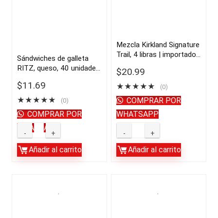
Mezcla Kirkland Signature
Trail, 4 libras | importado
Sándwiches de galleta
de USA
RITZ, queso, 40 unidades
$
20.99
| importado de USA
$
11.69
★
★
★
★
★
(0)
★
★
★
★
★
COMPRAR POR
(0)
COMPRAR POR
WHATSAPP
WHATSAPP
Sándwiches
Mezcla
de
Kirkland
Añadir al carrito
Añadir al carrito
galleta
Signature
RITZ,
Trail,
queso,
4
40
libras
unidades
|