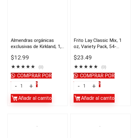
reventado
con
PopCorners,
pasto,
1
1.15
oz,
oz,
30
12
Almendras orgánicas
Frito Lay Classic Mix, 1
exclusivas de Kirkland, 1,7
oz, Variety Pack, 54-
unidades
unidades
libras | importado de USA
count | importado de USA
|
|
$
12.99
$
23.49
(copia)
importado
importado
★
★
★
★
★
★
★
★
★
★
(0)
(0)
de
de
COMPRAR POR
COMPRAR POR
USA
USA
WHATSAPP
WHATSAPP
Almendras
Frito
quantity
quantity
orgánicas
Lay
Añadir al carrito
Añadir al carrito
exclusivas
Classic
de
Mix,
Kirkland,
1
1,7
oz,
libras
Variety