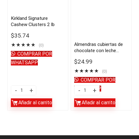
|
Pack,
importado
54-
Kirkland Signature
Cashew Clusters 2 lb
de
count
USA
|
$
35.74
(copia)
importado
Almendras cubiertas de
★
★
★
★
★
(0)
chocolate con leche
quantity
de
COMPRAR POR
exclusivas de Kirkland, 48
USA
$
24.99
WHATSAPP
oz | importado de USA
quantity
★
★
★
★
★
(0)
COMPRAR POR
WHATSAPP
Kirkland
Almendras
Signature
cubiertas
Añadir al carrito
Añadir al carrito
Cashew
de
Clusters
chocolate
2
con
lb
leche