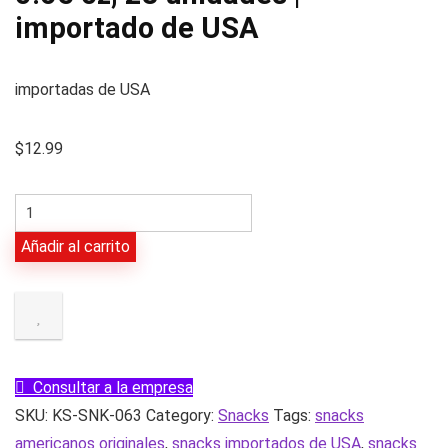
importado de USA
importadas de USA
$
12.99
Palomitas
de
Añadir al carrito
maíz
Skinny
Pop,
0.65
oz,
Consultar a la empresa
28
SKU:
KS-SNK-063
Category:
Snacks
Tags:
snacks
unidades
americanos originales
,
snacks importados de USA
,
snacks