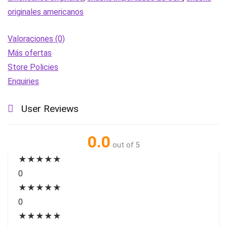
|
originales americanos
importado
de
Valoraciones (0)
USA
Más ofertas
cantidad
Store Policies
Enquiries
User Reviews
0.0
out of 5
★
★
★
★
★
0
★
★
★
★
★
0
★
★
★
★
★