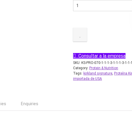
Consultar a la empresa
SKU:
KS-PRO-070-1-1-1-3-1-1-1-3-1-1-
Category:
Protein & Nutrition
Tags:
kirkland signature
,
Proteína K
importada de USA
cies
Enquiries