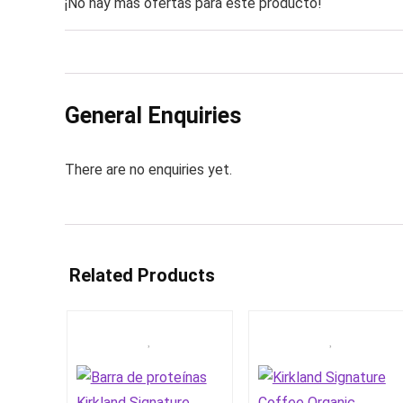
¡No hay más ofertas para este producto!
General Enquiries
There are no enquiries yet.
Related Products