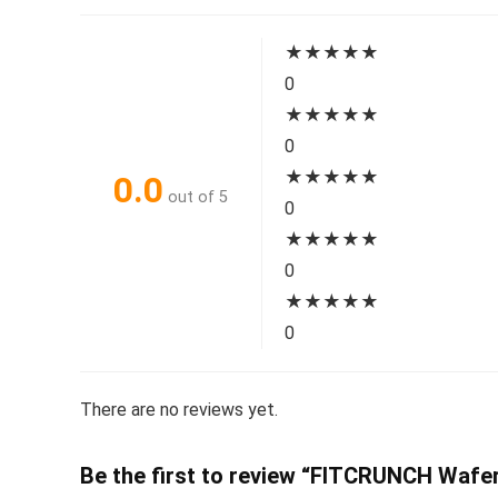
★
★
★
★
★
0
★
★
★
★
★
0
★
★
★
★
★
0.0
out of 5
0
★
★
★
★
★
0
★
★
★
★
★
0
There are no reviews yet.
Be the first to review “FITCRUNCH Wafer 