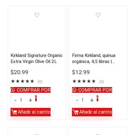
Kirkland Signature Organic
Firma Kirkland, quinua
Extra Virgin Olive Oil 2L
orgánica, 4,5 libras |
importado de USA
$
20.99
$
12.99
★
★
★
★
★
★
★
★
★
★
(0)
(0)
COMPRAR POR
COMPRAR POR
WHATSAPP
WHATSAPP
Kirkland
Firma
Signature
Kirkland,
Añadir al carrito
Añadir al carrito
Organic
quinua
Extra
orgánica,
Virgin
4,5