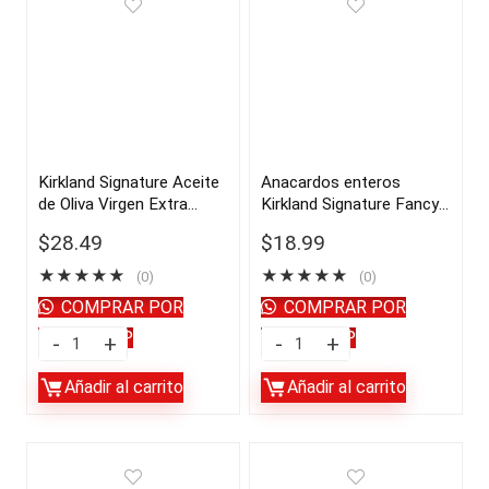
Olive
libras
Oil
|
2L
importado
quantity
de
USA
quantity
Kirkland Signature Aceite
Anacardos enteros
de Oliva Virgen Extra
Kirkland Signature Fancy,
100% Español, 3 L |
2,5 libras | importado de
$
28.49
$
18.99
importado de USA
USA
★
★
★
★
★
★
★
★
★
★
(0)
(0)
COMPRAR POR
COMPRAR POR
WHATSAPP
WHATSAPP
Kirkland
Anacardos
Signature
enteros
Añadir al carrito
Añadir al carrito
Aceite
Kirkland
de
Signature
Oliva
Fancy,