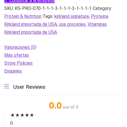
Consultar a la empresa
Chip,
SKU:
KS-PRO-070-1-1-1-3-1-1-1-3-1-1-1-1
Category:
1.62
Protein & Nutrition
Tags:
kirkland signature
,
Proteína
oz,
Kirkland importada de USA
,
usa groceries
,
Vitaminas
18-
Kirkland importada de USA
count
|
Valoraciones (0)
importado
Más ofertas
de
Store Policies
USA
Enquiries
cantidad
User Reviews
0.0
out of 5
★
★
★
★
★
0