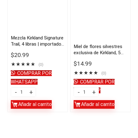
Virgen
2,5
Extra
libras
100%
|
Español,
importado
3
de
Mezcla Kirkland Signature
Trail, 4 libras | importado
L
USA
Miel de flores silvestres
de USA
exclusiva de Kirkland, 5
|
quantity
$
20.99
libras | importado de USA
importado
$
14.99
★
★
★
★
★
(0)
de
COMPRAR POR
★
★
★
★
★
(0)
USA
WHATSAPP
COMPRAR POR
quantity
WHATSAPP
Mezcla
Miel
Kirkland
de
Añadir al carrito
Añadir al carrito
Signature
flores
Trail,
silvestres
4
exclusiva
libras
de