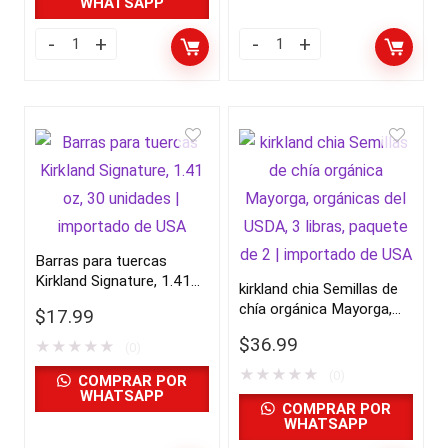
WHATSAPP
Barras para tuercas
Kirkland Signature, 1.41
kirkland chia Semillas de
oz, 30 unidades |
chía orgánica Mayorga,
$
17.99
importado de USA
orgánicas del USDA, 3
$
36.99
★
★
★
★
★
(0)
libras, paquete de 2 |
importado de USA
★
★
★
★
★
(0)
COMPRAR POR
WHATSAPP
COMPRAR POR
WHATSAPP