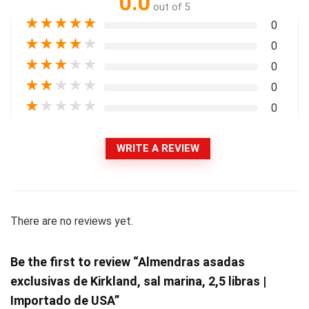
0.0
out of 5
★
★
★
★
★
0
★
★
★
★
★
0
★
★
★
★
★
0
★
★
★
★
★
0
★
★
★
★
★
0
WRITE A REVIEW
There are no reviews yet.
Be the first to review “Almendras asadas
exclusivas de Kirkland, sal marina, 2,5 libras |
Importado de USA”