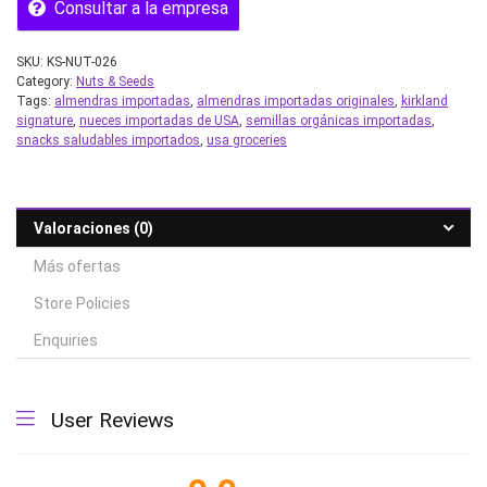
Consultar a la empresa
SKU:
KS-NUT-026
Category:
Nuts & Seeds
Tags:
almendras importadas
,
almendras importadas originales
,
kirkland
signature
,
nueces importadas de USA
,
semillas orgánicas importadas
,
snacks saludables importados
,
usa groceries
Valoraciones (0)
Más ofertas
Store Policies
Enquiries
User Reviews