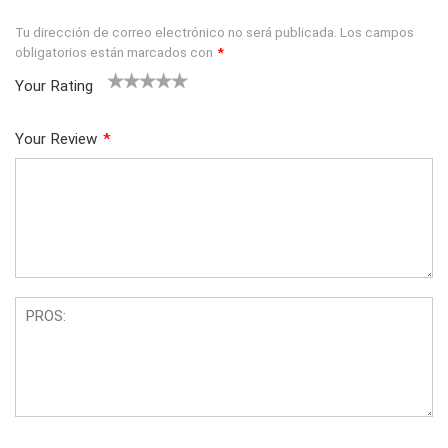
Tu dirección de correo electrónico no será publicada.
Los campos
obligatorios están marcados con
*
Your Rating
1
2 of
3 of 5
4 of 5
5 of 5
of
5
stars
stars
stars
Your Review
*
5
star
st
s
ar
s