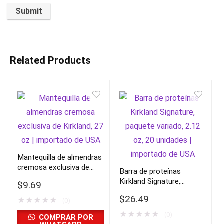
Related Products
Mantequilla de almendras
cremosa exclusiva de
Barra de proteínas
Kirkland, 27 oz |
Kirkland Signature,
$
9.69
importado de USA
paquete variado, 2.12 oz,
$
26.49
★
★
★
★
★
(0)
20 unidades | importado
de USA
★
★
★
★
★
(0)
COMPRAR POR