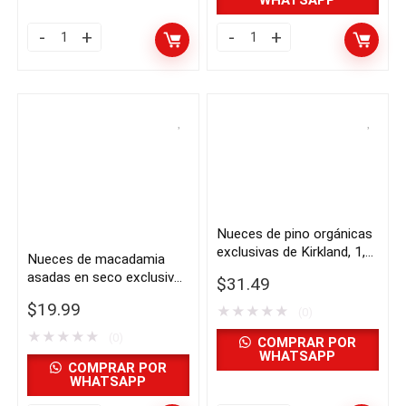
WHATSAPP
Kirkland
Mitades
Signature
de
Walnut
nueces
Halves
Kirkland
3
Signature,
lb
2
quantity
libras
|
Nueces de pino orgánicas
Importado
exclusivas de Kirkland, 1,5
Nueces de macadamia
de
libras | Importado de USA
asadas en seco exclusivas
$
31.49
USA
de Kirkland, 1,5 libras |
$
19.99
★
★
★
★
★
Importado de USA
quantity
(0)
★
★
★
★
★
(0)
COMPRAR POR
WHATSAPP
COMPRAR POR
WHATSAPP