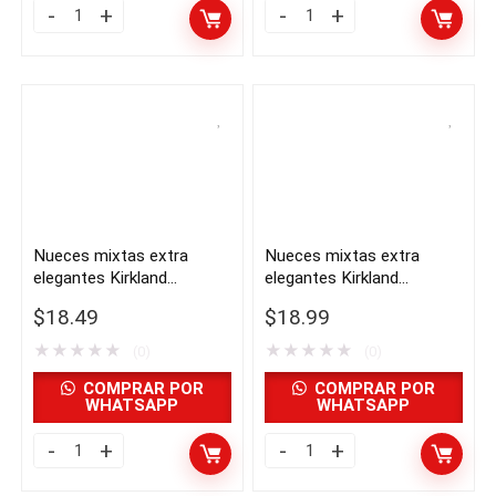
Nueces
Nueces
de
de
macadamia
pino
asadas
orgánicas
en
exclusivas
seco
de
exclusivas
Kirkland,
de
1,5
Nueces mixtas extra
Nueces mixtas extra
Kirkland,
libras
elegantes Kirkland
elegantes Kirkland
1,5
|
Signature, saladas, 2.5 lbs
Signature, sin sal, 2.5 lbs |
$
18.49
$
18.99
libras
| Importado de USA
Importado
Importado de USA
★
★
★
★
★
★
★
★
★
★
|
(0)
de
(0)
Importado
USA
COMPRAR POR
COMPRAR POR
WHATSAPP
WHATSAPP
de
quantity
USA
Nueces
Nueces
quantity
mixtas
mixtas