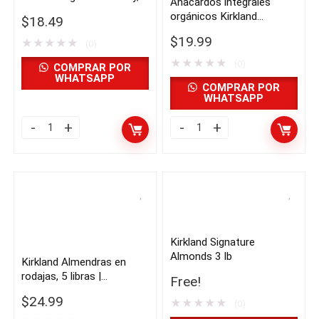
Anacardos integrales
|
de
sin sal, 2,5 libras |
orgánicos Kirkland
$
18.49
Importado
importado de USA
USA
Signature, sin sal, sin
$
19.99
★
★
★
★
★
de
(0)
quantity
tostar, 2,5 libras |
Importado de USA
★
★
★
★
★
USA
(0)
COMPRAR POR
WHATSAPP
quantity
COMPRAR POR
WHATSAPP
Anacardos
Anacardos
enteros
integrales
Kirkland
orgánicos
Signature
Kirkland
Fancy,
Signature,
sin
sin
Kirkland Signature
sal,
sal,
Almonds 3 lb
Kirkland Almendras en
2,5
sin
rodajas, 5 libras |
Free!
libras
tostar,
importado de USA
$
24.99
★
★
★
★
★
|
2,5
(0)