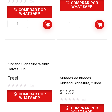
★
★
★
★
★
importado
(0)
libras
COMPRAR POR
WHATSAPP
de
|
COMPRAR POR
WHATSAPP
USA
Importado
quantity
de
Kirkland
Kirkland
USA
Almendras
Signature
quantity
en
Almonds
rodajas,
3
5
lb
libras
quantity
Kirkland Signature Walnut
|
Halves 3 lb
importado
Free!
Mitades de nueces
de
Kirkland Signature, 2 libras
★
★
★
★
★
USA
(0)
| Importado de USA
$
13.99
quantity
COMPRAR POR
WHATSAPP
★
★
★
★
★
(0)
COMPRAR POR