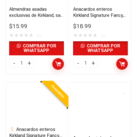
Almendras asadas
Anacardos enteros
exclusivas de Kirkland, sal
Kirkland Signature Fancy,
marina, 2,5 libras |
2,5 libras | importado de
$
15.99
$
18.99
Importado de USA
USA
★
★
★
★
★
★
★
★
★
★
(0)
(0)
COMPRAR POR
COMPRAR POR
WHATSAPP
WHATSAPP
Almendras
Anacardos
asadas
enteros
exclusivas
Kirkland
FEATURED!
de
Signature
Kirkland,
Fancy,
sal
2,5
marina,
libras
2,5
|
Anacardos enteros
libras
importado
Kirkland Signature Fancy,