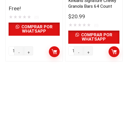
Kirkland Signature Chewy
Granola Bars 64 Count
Free!
$
20.99
★
★
★
★
★
(0)
★
★
★
★
★
(0)
COMPRAR POR
WHATSAPP
COMPRAR POR
WHATSAPP
Kirkland
Kirkland
Signature
Signature
Almonds
Chewy
3
Granola
lb
Bars
quantity
64
Count
quantity